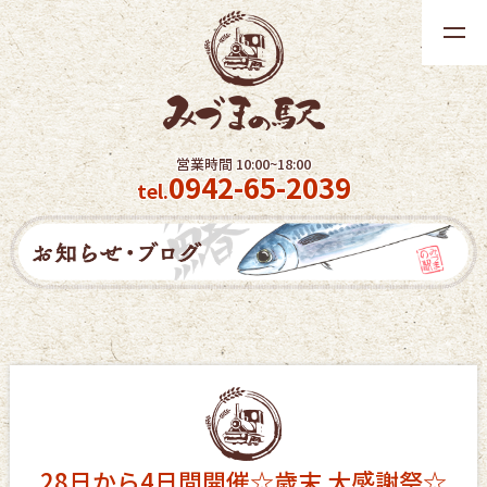
t
o
g
g
l
営業時間 10:00~18:00
e
0942-65-2039
tel.
n
a
v
i
g
a
t
i
o
n
28日から4日間開催☆歳末 大感謝祭☆