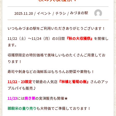
みづまの駅
2025.11.20
イベント
チラシ
いつもみづまの駅をご利用いただきありがとうございます！
11/22（土）～11/24（月）の3日間
『秋の大収穫祭』
を開催し
ます。
収穫祭限定の特別価格で美味しいものたくさんご用意してお
ります！
寿司や刺身などの海鮮系はもちろんお野菜や果物も！
11/22・23限定
で朝倉の人気店
『林檎と葡萄の樹』
さんのアッ
プルパイも販売♪
11/23
には
焼き栗
の実演販売も開催★
雑穀米の量り売り
も大特価でご準備しております！