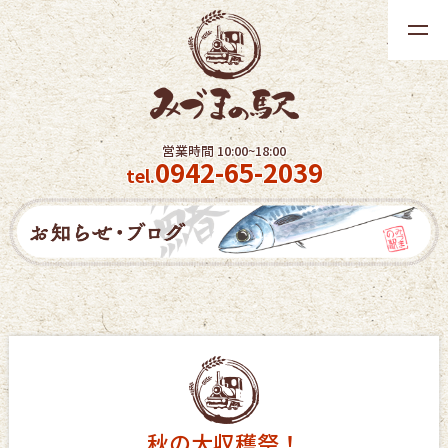
t
o
g
g
l
営業時間 10:00~18:00
e
0942-65-2039
tel.
n
a
v
i
g
a
t
i
o
n
秋の大収穫祭！